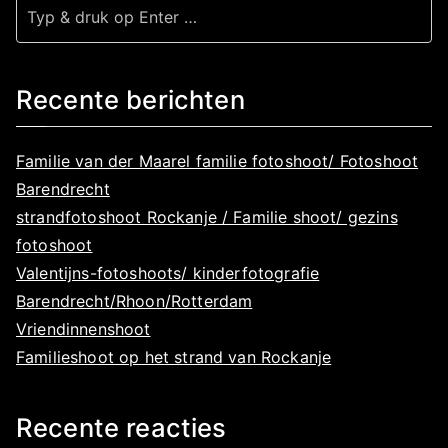
Z
o
e
Recente berichten
k
n
Familie van der Maarel familie fotoshoot/ Fotoshoot
a
Barendrecht
a
strandfotoshoot Rockanje / Familie shoot/ gezins
r
fotoshoot
:
Valentijns-fotoshoots/ kinderfotografie
Barendrecht/Rhoon/Rotterdam
Vriendinnenshoot
Familieshoot op het strand van Rockanje
Recente reacties