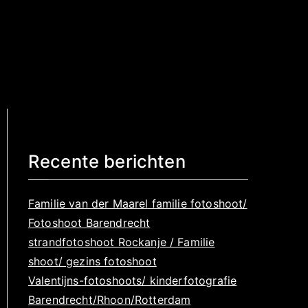
ducci Fotografie
ie » Newborn fotografie, familie en friends
ografieChantal Garducci Fotografie - Newborn
 friends fotografie en bedrijfsfotografie
Recente berichten
Familie van der Maarel familie fotoshoot/
Fotoshoot Barendrecht
strandfotoshoot Rockanje / Familie
shoot/ gezins fotoshoot
Valentijns-fotoshoots/ kinderfotografie
Barendrecht/Rhoon/Rotterdam