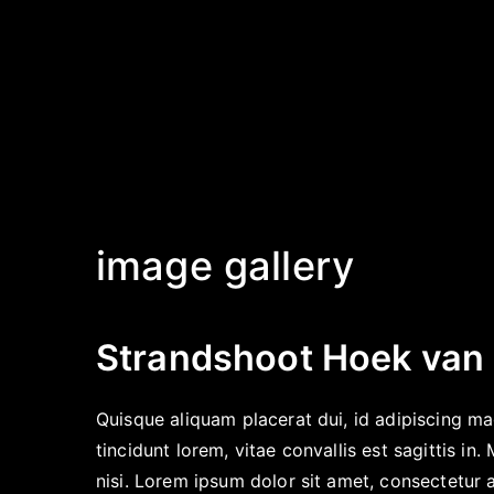
Ga
naar
de
inhoud
image gallery
Strandshoot Hoek van 
Quisque aliquam placerat dui, id adipiscing m
tincidunt lorem, vitae convallis est sagittis i
nisi. Lorem ipsum dolor sit amet, consectetur a