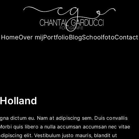
Chantal Gar
Chantal Garducci Fotograf
Home
Over mij
Portfolio
Blog
Schoolfoto
Contact
fotografie en bedrijfsfot
fotografie, familie en
Holland
agna dictum eu. Nam at adipiscing sem. Duis convallis
n. Morbi quis libero a nulla accumsan accumsan nec vitae
dipiscing elit. Vestibulum justo mauris, blandit ut