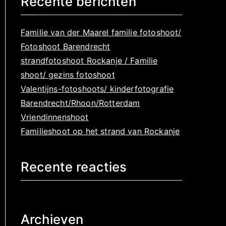
Recente berichten
k
n
Familie van der Maarel familie fotoshoot/
a
Fotoshoot Barendrecht
a
strandfotoshoot Rockanje / Familie
r
shoot/ gezins fotoshoot
:
Valentijns-fotoshoots/ kinderfotografie
Barendrecht/Rhoon/Rotterdam
Vriendinnenshoot
Familieshoot op het strand van Rockanje
Recente reacties
Archieven